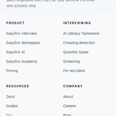
teach engineers their craft, so they become the ones
who actually ship.
PRODUCT
INTERVIEWING
EasyEnv Interview
AI Literacy framework
EasyEnv Workspace
Cheating detection
EasyEnv AI
Question types
EasyEnv Academy
Screening
Pricing
For recruiters
RESOURCES
COMPANY
Docs
About
Guides
Careers
CLI
Blog