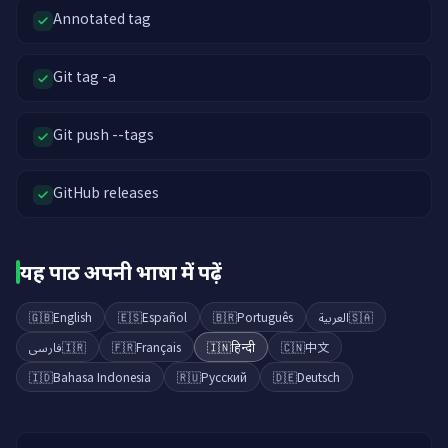
Annotated tag
Git tag -a
Git push --tags
GitHub releases
यह पाठ अपनी भाषा में पढ़ें
🇬🇧
English
🇪🇸
Español
🇧🇷
Português
العربية
🇸🇦
فارسی
🇮🇷
🇫🇷
Français
🇮🇳
हिन्दी
🇨🇳
中文
🇮🇩
Bahasa Indonesia
🇷🇺
Русский
🇩🇪
Deutsch