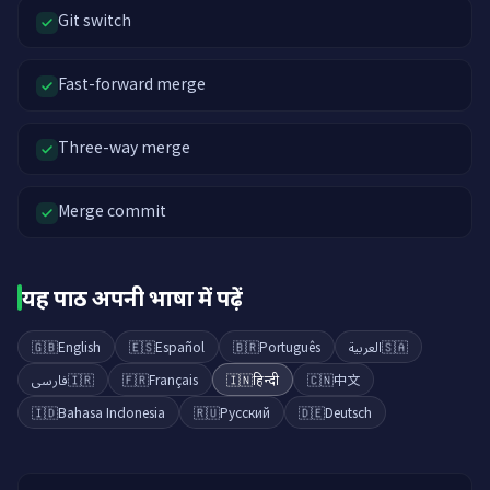
Git switch
Fast-forward merge
Three-way merge
Merge commit
यह पाठ अपनी भाषा में पढ़ें
🇬🇧
English
🇪🇸
Español
🇧🇷
Português
العربية
🇸🇦
فارسی
🇮🇷
🇫🇷
Français
🇮🇳
हिन्दी
🇨🇳
中文
🇮🇩
Bahasa Indonesia
🇷🇺
Русский
🇩🇪
Deutsch