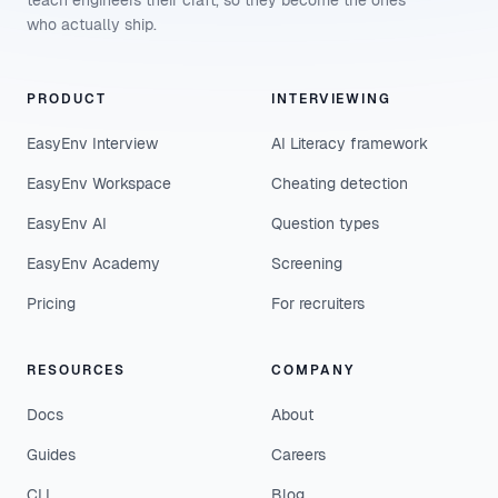
teach engineers their craft, so they become the ones
who actually ship.
PRODUCT
INTERVIEWING
EasyEnv Interview
AI Literacy framework
EasyEnv Workspace
Cheating detection
EasyEnv AI
Question types
EasyEnv Academy
Screening
Pricing
For recruiters
RESOURCES
COMPANY
Docs
About
Guides
Careers
CLI
Blog