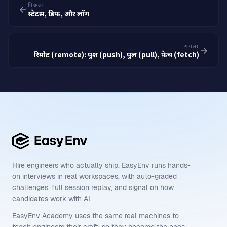
पिछला
स्टेटस, डिफ, और लॉग
अगला
रिमोट (remote): पुश (push), पुल (pull), फ़ेच (fetch)
Hire engineers who actually ship. EasyEnv runs hands-
on interviews in real workspaces, with auto-graded
challenges, full session replay, and signal on how
candidates work with AI.
EasyEnv Academy uses the same real machines to