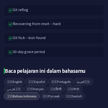
Git reflog
Recovering from reset --hard
Git fsck --lost-found
30-day grace period
Baca pelajaran ini dalam bahasamu
🇬🇧
English
🇪🇸
Español
🇧🇷
Português
العربية
🇸🇦
فارسی
🇮🇷
🇫🇷
Français
🇮🇳
हिन्दी
🇨🇳
中文
🇮🇩
Bahasa Indonesia
🇷🇺
Русский
🇩🇪
Deutsch