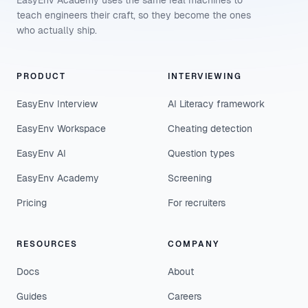
EasyEnv Academy uses the same real machines to
teach engineers their craft, so they become the ones
who actually ship.
PRODUCT
INTERVIEWING
EasyEnv Interview
AI Literacy framework
EasyEnv Workspace
Cheating detection
EasyEnv AI
Question types
EasyEnv Academy
Screening
Pricing
For recruiters
RESOURCES
COMPANY
Docs
About
Guides
Careers