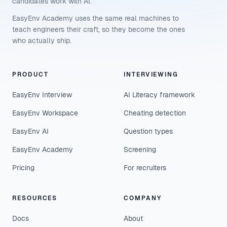
candidates work with AI.
EasyEnv Academy uses the same real machines to
teach engineers their craft, so they become the ones
who actually ship.
PRODUCT
INTERVIEWING
EasyEnv Interview
AI Literacy framework
EasyEnv Workspace
Cheating detection
EasyEnv AI
Question types
EasyEnv Academy
Screening
Pricing
For recruiters
RESOURCES
COMPANY
Docs
About