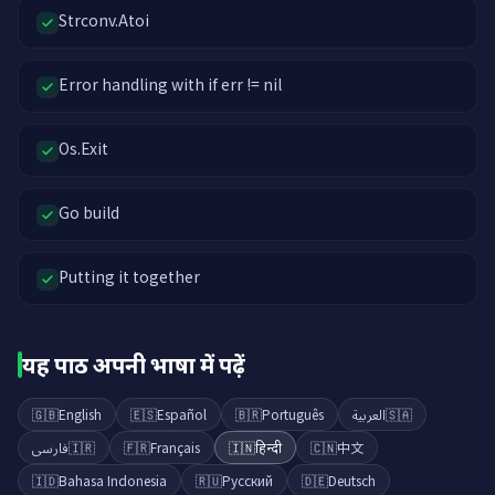
Strconv.Atoi
Error handling with if err != nil
Os.Exit
Go build
Putting it together
यह पाठ अपनी भाषा में पढ़ें
🇬🇧
English
🇪🇸
Español
🇧🇷
Português
العربية
🇸🇦
فارسی
🇮🇷
🇫🇷
Français
🇮🇳
हिन्दी
🇨🇳
中文
🇮🇩
Bahasa Indonesia
🇷🇺
Русский
🇩🇪
Deutsch