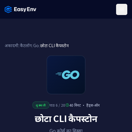
Menu
अकादमी
/
कैटलॉग
/
Go
/
छोटा CLI कैपस्टोन
पाठ 6 / 20
40 मिनट
·
हैंड्स-ऑन
शुरुआती
छोटा CLI कैपस्टोन
Go कोर्स का हिस्सा