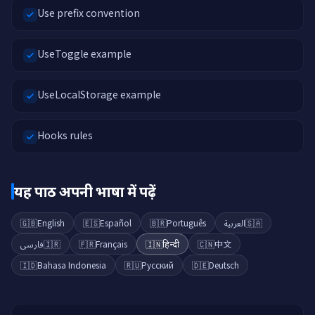
Use prefix convention
UseToggle example
UseLocalStorage example
Hooks rules
यह पाठ अपनी भाषा में पढ़ें
🇬🇧
English
🇪🇸
Español
🇧🇷
Português
العربية
🇸🇦
فارسی
🇮🇷
🇫🇷
Français
🇮🇳
हिन्दी
🇨🇳
中文
🇮🇩
Bahasa Indonesia
🇷🇺
Русский
🇩🇪
Deutsch