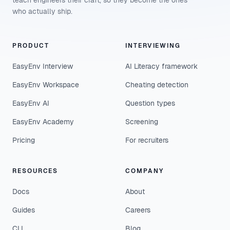
teach engineers their craft, so they become the ones
who actually ship.
PRODUCT
INTERVIEWING
EasyEnv Interview
AI Literacy framework
EasyEnv Workspace
Cheating detection
EasyEnv AI
Question types
EasyEnv Academy
Screening
Pricing
For recruiters
RESOURCES
COMPANY
Docs
About
Guides
Careers
CLI
Blog