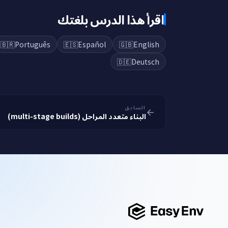
اقرأ هذا الدرس بلغتك
🇧🇷
Português
🇪🇸
Español
🇬🇧
English
🇩🇪
Deutsch
السابق
البناء متعدد المراحل (multi-stage builds)