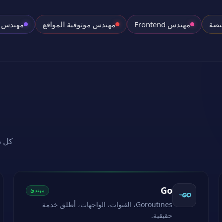
مهندس Frontend
مهندس موثوقية المواقع
مهندس Full Stack
كل د
Go
مبتدئ
Goroutines، القنوات، الواجهات، أطلق خدمة
حقيقية.