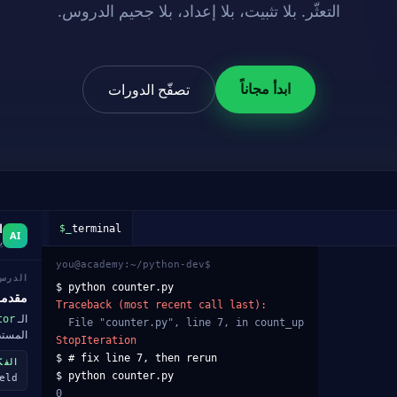
التعثّر. بلا تثبيت، بلا إعداد، بلا جحيم الدروس.
ابدأ مجاناً
تصفّح الدورات
ا
$_
terminal
AI
ي
you@academy:~/python-dev$
1
def
count_up
(
start
):
الدرس 
2
while
True
:
$ python counter.py
مقدمة rators
3
yield
start
Traceback (most recent call last):
الـ
tor
4
start +=
1
  File "counter.py", line 7, in count_up
المستد
5
StopIteration
6
# quiz: keep the generator alive
$ # fix line 7, then rerun
الفك
7
yield start + 1
✓ generator keeps going
$ python counter.py
eld
8
0