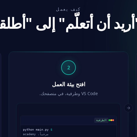
كيف يعمل
ريد أن أتعلّم" إلى "أطلقت
2
افتح بيئة العمل
VS Code وطرفية، في متصفحك.
الطرفية
python main.py
$
مرحباً، academy