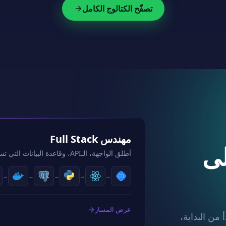
تصفّح الكتالوج الكامل
مهندس Full Stack
لى
أطلق الواجهة، الـAPI، وقاعدة البيانات التي تستند إليها.
→
→
→
→
→
عرض المسار
من البداية،