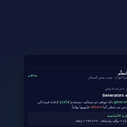
لمعلّم
مباشر
قرأ كودك · يجيب ضمن السياق
·
قراءة 8 دقائق
4
Gene
دالة تتوقف ثم تستأنف. تستخدم
لإعادة قيمة إلى
yield
genera
عي ثم تنتظر. أما
فيُنهيها نهائياً.
return
رة الأساسية
= توقّف واستئناف ·
= إيقاف
return
yi