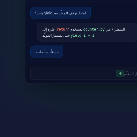
لماذا يتوقف المولّد بعد yield واحد؟
السطر 7 في
يستخدم
. غيّره إلى
return
counter.py
حتى يستمرّ المولّد.
yield i + 1
حسناً، سأصلحه.
 المعلّم