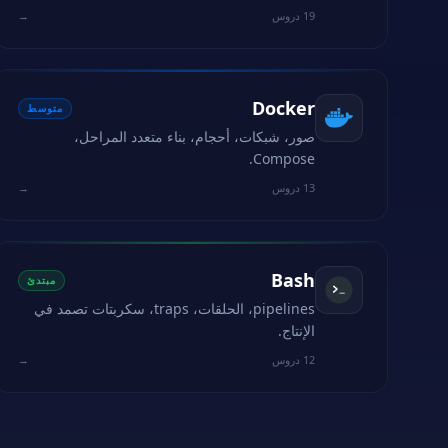
19 دروس
→
Docker
متوسط
صور، شبكات، أحجام، بناء متعدد المراحل،
Compose.
13 دروس
→
Bash
مبتدئ
pipelines، الحلقات، traps، سكربتات تصمد في
الإنتاج.
12 دروس
→