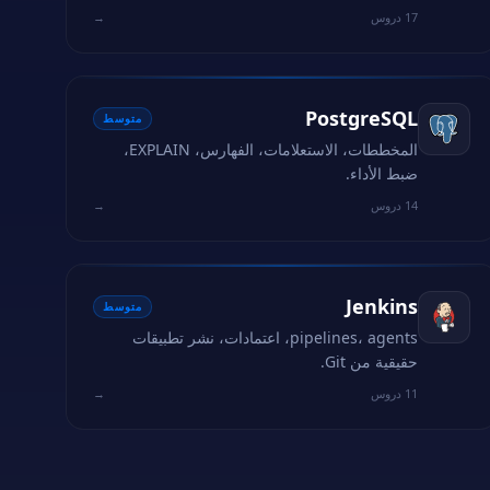
17 دروس
→
PostgreSQL
متوسط
المخططات، الاستعلامات، الفهارس، EXPLAIN،
ضبط الأداء.
14 دروس
→
Jenkins
متوسط
pipelines، agents، اعتمادات، نشر تطبيقات
حقيقية من Git.
11 دروس
→