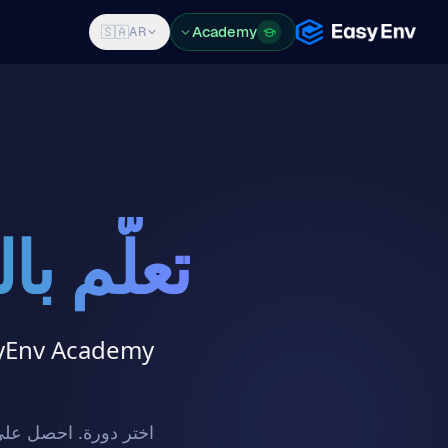
Features
Pricing
Blog
Academy
Log in
Sign Up
🇸🇦
AR
تعلّم ب
اختر دورة. احصل على 