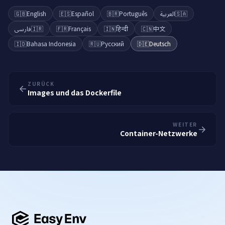
🇬🇧
English
🇪🇸
Español
🇧🇷
Português
العربية
🇸🇦
فارسی
🇮🇷
🇫🇷
Français
🇮🇳
हिन्दी
🇨🇳
中文
🇮🇩
Bahasa Indonesia
🇷🇺
Русский
🇩🇪
Deutsch
ZURÜCK
Images und das Dockerfile
WEITER
Container-Netzwerke