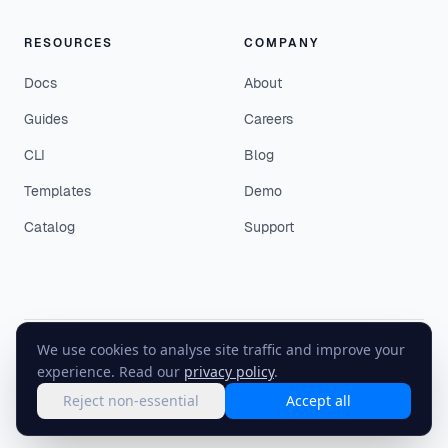
RESOURCES
COMPANY
Docs
About
Guides
Careers
CLI
Blog
Templates
Demo
Catalog
Support
We use cookies to analyse site traffic and improve your
©
2026
EasyEnv. All rights reserved.
experience. Read our
privacy policy
.
Terms
·
Privacy
·
Status
Reject non-essential
Accept all