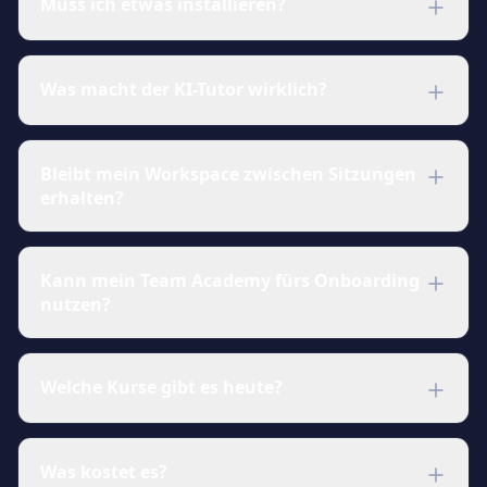
Muss ich etwas installieren?
Nein. Einloggen, Kurs wählen, und dein Workspace
startet im Browser. VS Code im Browser, eine echte
Was macht der KI-Tutor wirklich?
Shell, deine Startdateien, bereit zum Loslegen.
Funktioniert auf Mac, Windows, Linux und
Er sieht die Lektion, die Datei, die du editierst, und was
Chromebooks.
gerade im Terminal lief. Frag "warum schlägt das
Bleibt mein Workspace zwischen Sitzungen
fehl?" und er antwortet zu deinem Code, nicht
erhalten?
generisches Stack Overflow. Er löst die Lektion nicht für
dich, aber er macht dich wieder flott.
Ja. Jede Einschreibung bekommt einen eigenen
Workspace, der den ganzen Kurs über bleibt. Geh weg,
Kann mein Team Academy fürs Onboarding
komm morgen zurück: deine Dateien, Shell-Historie
nutzen?
und der Fortschritt sind genau dort.
Ja. Team-Accounts erlauben das Zuweisen von Kursen,
das Verfolgen des Fortschritts und das Mitbringen
Welche Kurse gibt es heute?
eigener privater Kurse (im gleichen Format wie der
öffentliche Katalog). Ideal, um neue Hires auf einen
Python, Go, Linux, Bash, Docker, Kubernetes,
fremden Stack zu bringen.
PostgreSQL, MySQL, Ansible, Jenkins, GitLab CI, Git,
Was kostet es?
Helm, React und Web-Grundlagen. Die Bibliothek