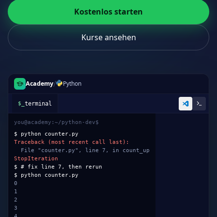
Kostenlos starten
Kurse ansehen
/
Academy
Python
counter.py
1
def
count_up
(
start
):
2
while
True
:
3
yield
start
4
start +=
1
5
6
# quiz: keep the generator alive
7
return
start +
1
✗ exits the function
8
9
for
n
in
count_up
(
0
):
10
if
n >
5
:
break
11
print
(n)