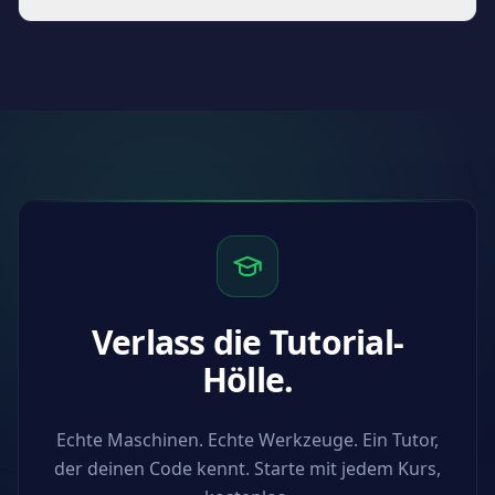
wächst schnell. Sieh dir den Katalog nach dem Login
Es gibt eine kostenlose Stufe, mit der du jeden Kurs vor
an, um zu sehen, was live ist und was kommt.
dem Bezahlen ausprobieren kannst. Bezahlte Pläne
schalten den vollen Katalog und Team-Funktionen frei.
Preise ansehen
.
Verlass die Tutorial-
Hölle.
Echte Maschinen. Echte Werkzeuge. Ein Tutor,
der deinen Code kennt. Starte mit jedem Kurs,