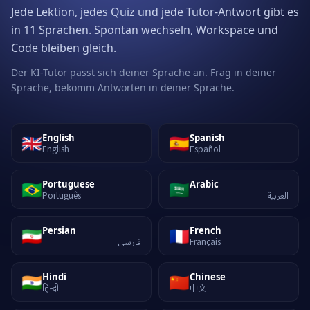
Jede Lektion, jedes Quiz und jede Tutor-Antwort gibt es
in 11 Sprachen. Spontan wechseln, Workspace und
Code bleiben gleich.
Der KI-Tutor passt sich deiner Sprache an. Frag in deiner
Sprache, bekomm Antworten in deiner Sprache.
🇬🇧
🇪🇸
English
Spanish
English
Español
🇧🇷
🇸🇦
Portuguese
Arabic
Português
العربية
🇮🇷
🇫🇷
Persian
French
فارسی
Français
🇮🇳
🇨🇳
Hindi
Chinese
हिन्दी
中文