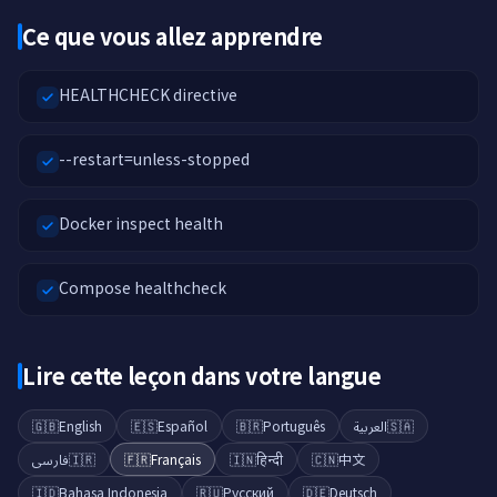
Ce que vous allez apprendre
HEALTHCHECK directive
--restart=unless-stopped
Docker inspect health
Compose healthcheck
Lire cette leçon dans votre langue
🇬🇧
English
🇪🇸
Español
🇧🇷
Português
العربية
🇸🇦
فارسی
🇮🇷
🇫🇷
Français
🇮🇳
हिन्दी
🇨🇳
中文
🇮🇩
Bahasa Indonesia
🇷🇺
Русский
🇩🇪
Deutsch