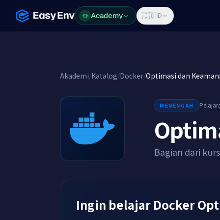
Academy
Academy
🇮🇩
ID
Akademi
/
Katalog
/
Docker
/
Optimasi dan Keaman
Pelajar
MENENGAH
Optim
Bagian dari kur
Ingin belajar Docker Op