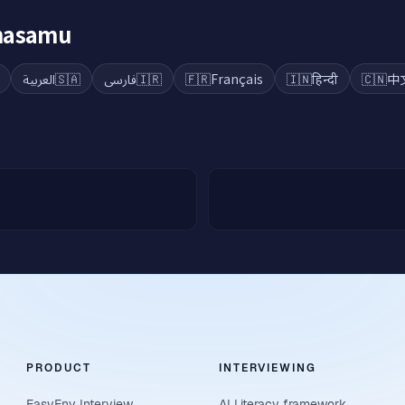
ahasamu
العربية
🇸🇦
فارسی
🇮🇷
🇫🇷
Français
🇮🇳
हिन्दी
🇨🇳
中
PRODUCT
INTERVIEWING
EasyEnv Interview
AI Literacy framework