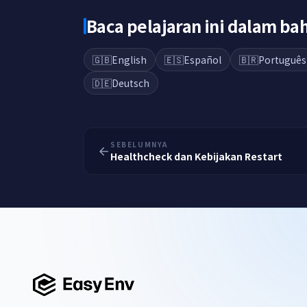
Baca pelajaran ini dalam b
🇬🇧
English
🇪🇸
Español
🇧🇷
Português
🇩🇪
Deutsch
SEBELUMNYA
Healthcheck dan Kebijakan Restart