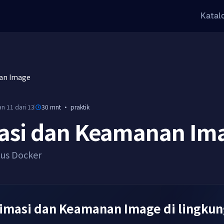
Katal
an Image
an 11 dari 13
30 mnt
·
praktik
asi dan Keamanan Im
sus Docker
timasi dan Keamanan Image di lingkun