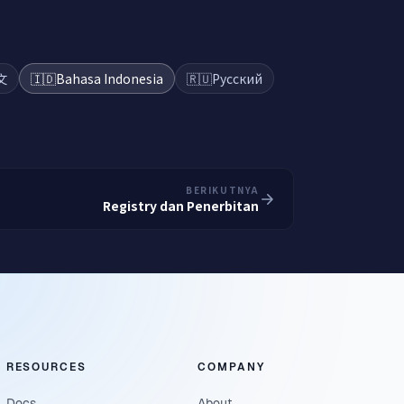
文
🇮🇩
Bahasa Indonesia
🇷🇺
Русский
BERIKUTNYA
Registry dan Penerbitan
RESOURCES
COMPANY
Docs
About