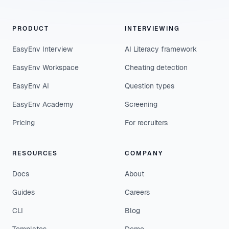
PRODUCT
INTERVIEWING
EasyEnv Interview
AI Literacy framework
EasyEnv Workspace
Cheating detection
EasyEnv AI
Question types
EasyEnv Academy
Screening
Pricing
For recruiters
RESOURCES
COMPANY
Docs
About
Guides
Careers
CLI
Blog