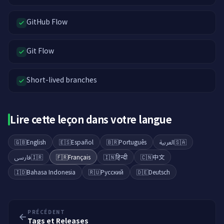
GitHub Flow
Git Flow
Short-lived branches
Lire cette leçon dans votre langue
🇬🇧
English
🇪🇸
Español
🇧🇷
Português
العربية
🇸🇦
فارسی
🇮🇷
🇫🇷
Français
🇮🇳
हिन्दी
🇨🇳
中文
🇮🇩
Bahasa Indonesia
🇷🇺
Русский
🇩🇪
Deutsch
PRÉCÉDENT
Tags et Releases