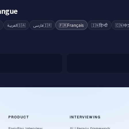
langue
العربية
🇸🇦
فارسی
🇮🇷
🇫🇷
Français
🇮🇳
हिन्दी
🇨🇳
中
PRODUCT
INTERVIEWING
EasyEnv Interview
AI Literacy framework