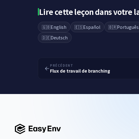
Lire cette leçon dans votre 
🇬🇧
English
🇪🇸
Español
🇧🇷
Português
🇩🇪
Deutsch
PRÉCÉDENT
Flux de travail de branching