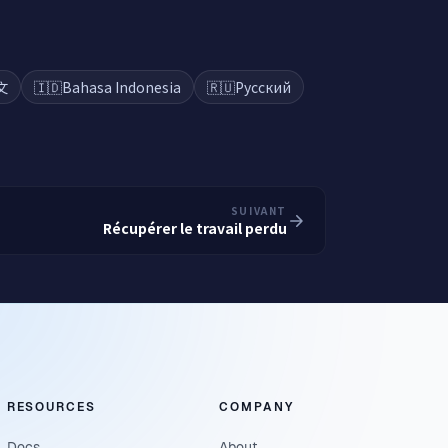
文
🇮🇩
Bahasa Indonesia
🇷🇺
Русский
SUIVANT
Récupérer le travail perdu
RESOURCES
COMPANY
Docs
About