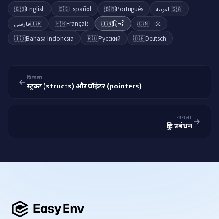
🇬🇧
English
🇪🇸
Español
🇧🇷
Português
العربية
🇸🇦
فارسی
🇮🇷
🇫🇷
Français
🇮🇳
हिन्दी
🇨🇳
中文
🇮🇩
Bahasa Indonesia
🇷🇺
Русский
🇩🇪
Deutsch
पिछला
स्ट्रक्ट (structs) और पॉइंटर (pointers)
अगला
त्रुटि प्रबंधन