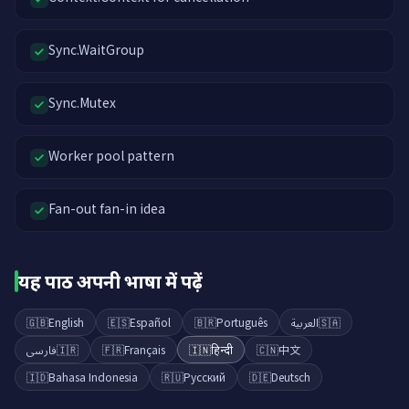
Sync.WaitGroup
Sync.Mutex
Worker pool pattern
Fan-out fan-in idea
यह पाठ अपनी भाषा में पढ़ें
🇬🇧
English
🇪🇸
Español
🇧🇷
Português
العربية
🇸🇦
فارسی
🇮🇷
🇫🇷
Français
🇮🇳
हिन्दी
🇨🇳
中文
🇮🇩
Bahasa Indonesia
🇷🇺
Русский
🇩🇪
Deutsch