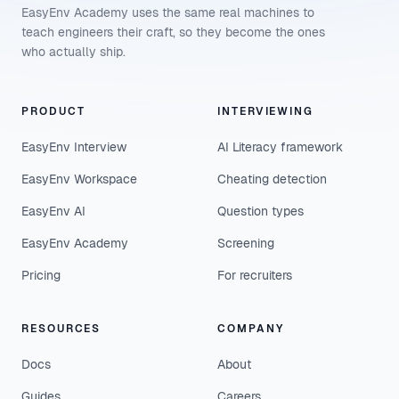
EasyEnv Academy uses the same real machines to
teach engineers their craft, so they become the ones
who actually ship.
PRODUCT
INTERVIEWING
EasyEnv Interview
AI Literacy framework
EasyEnv Workspace
Cheating detection
EasyEnv AI
Question types
EasyEnv Academy
Screening
Pricing
For recruiters
RESOURCES
COMPANY
Docs
About
Guides
Careers