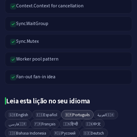
Context.Context for cancellation
Sync.WaitGroup
Sync.Mutex
Worker pool pattern
Fan-out fan-in idea
Leia esta lição no seu idioma
🇬🇧
English
🇪🇸
Español
🇧🇷
Português
العربية
🇸🇦
فارسی
🇮🇷
🇫🇷
Français
🇮🇳
हिन्दी
🇨🇳
中文
🇮🇩
Bahasa Indonesia
🇷🇺
Русский
🇩🇪
Deutsch