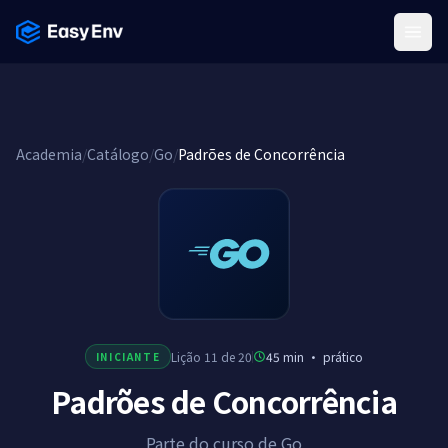
Menu
Academia
/
Catálogo
/
Go
/
Padrões de Concorrência
Lição 11 de 20
45 min
·
prático
INICIANTE
Padrões de Concorrência
Parte do curso de Go