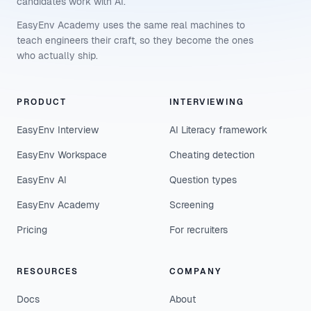
candidates work with AI.
EasyEnv Academy uses the same real machines to
teach engineers their craft, so they become the ones
who actually ship.
PRODUCT
INTERVIEWING
EasyEnv Interview
AI Literacy framework
EasyEnv Workspace
Cheating detection
EasyEnv AI
Question types
EasyEnv Academy
Screening
Pricing
For recruiters
RESOURCES
COMPANY
Docs
About