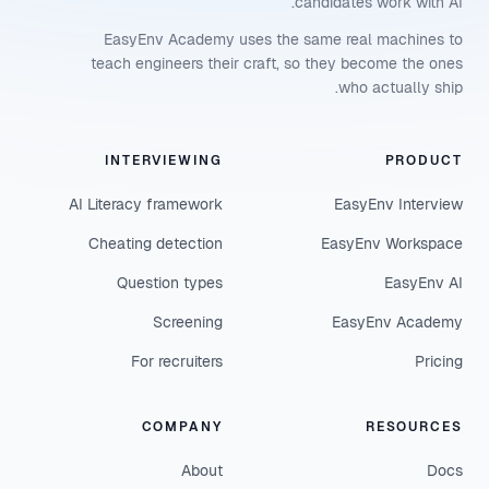
candidates work with AI.
EasyEnv Academy uses the same real machines to
teach engineers their craft, so they become the ones
who actually ship.
INTERVIEWING
PRODUCT
AI Literacy framework
EasyEnv Interview
Cheating detection
EasyEnv Workspace
Question types
EasyEnv AI
Screening
EasyEnv Academy
For recruiters
Pricing
COMPANY
RESOURCES
About
Docs