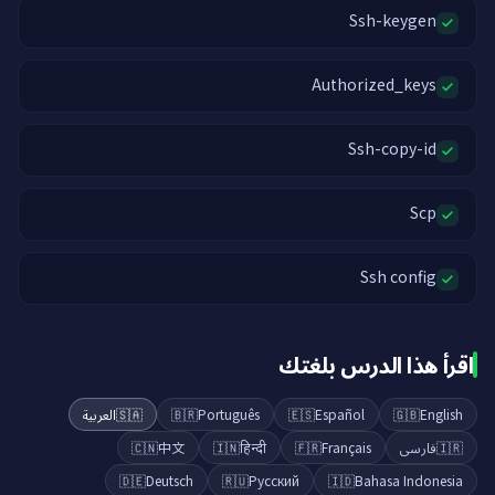
Ssh-keygen
Authorized_keys
Ssh-copy-id
Scp
Ssh config
اقرأ هذا الدرس بلغتك
العربية
🇸🇦
🇧🇷
Português
🇪🇸
Español
🇬🇧
English
🇨🇳
中文
🇮🇳
हिन्दी
🇫🇷
Français
فارسی
🇮🇷
🇩🇪
Deutsch
🇷🇺
Русский
🇮🇩
Bahasa Indonesia