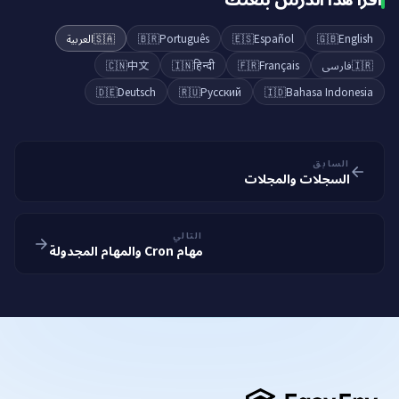
العربية
🇸🇦
🇧🇷
Português
🇪🇸
Español
🇬🇧
English
🇨🇳
中文
🇮🇳
हिन्दी
🇫🇷
Français
فارسی
🇮🇷
🇩🇪
Deutsch
🇷🇺
Русский
🇮🇩
Bahasa Indonesia
السابق
السجلات والمجلات
التالي
مهام Cron والمهام المجدولة