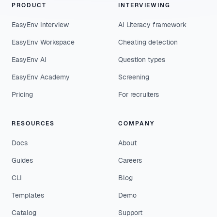
PRODUCT
INTERVIEWING
EasyEnv Interview
AI Literacy framework
EasyEnv Workspace
Cheating detection
EasyEnv AI
Question types
EasyEnv Academy
Screening
Pricing
For recruiters
RESOURCES
COMPANY
Docs
About
Guides
Careers
CLI
Blog
Templates
Demo
Catalog
Support