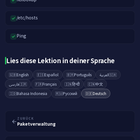
/etc/hosts
Ping
Lies diese Lektion in deiner Sprache
🇬🇧
English
🇪🇸
Español
🇧🇷
Português
العربية
🇸🇦
فارسی
🇮🇷
🇫🇷
Français
🇮🇳
हिन्दी
🇨🇳
中文
🇮🇩
Bahasa Indonesia
🇷🇺
Русский
🇩🇪
Deutsch
ZURÜCK
Paketverwaltung