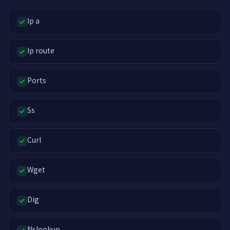
Ip a
Ip route
Ports
Ss
Curl
Wget
Dig
Nslookup