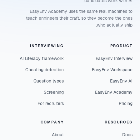
candidates work with AI.
EasyEnv Academy uses the same real machines to
teach engineers their craft, so they become the ones
who actually ship.
INTERVIEWING
PRODUCT
AI Literacy framework
EasyEnv Interview
Cheating detection
EasyEnv Workspace
Question types
EasyEnv AI
Screening
EasyEnv Academy
For recruiters
Pricing
COMPANY
RESOURCES
About
Docs