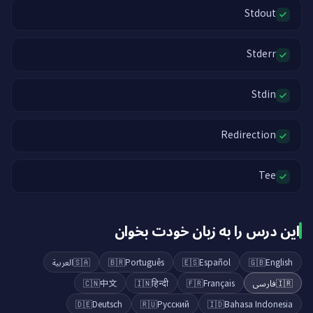
Stdout
Stderr
Stdin
Redirection
Tee
این درس را به زبان خودت بخوان
العربية
🇸🇦
🇧🇷
Português
🇪🇸
Español
🇬🇧
English
🇨🇳
中文
🇮🇳
हिन्दी
🇫🇷
Français
فارسی
🇮🇷
🇩🇪
Deutsch
🇷🇺
Русский
🇮🇩
Bahasa Indonesia