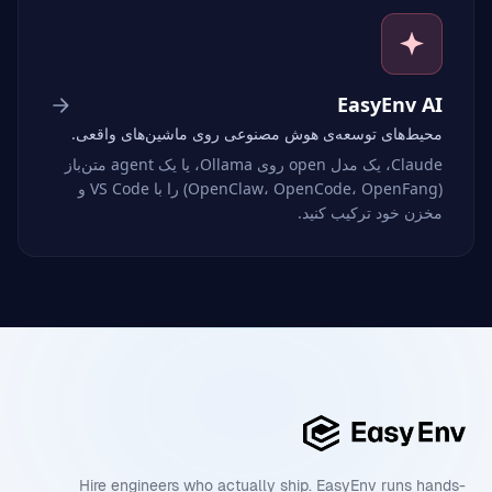
EasyEnv AI
محیط‌های توسعه‌ی هوش مصنوعی روی ماشین‌های واقعی.
Claude، یک مدل open روی Ollama، یا یک agent متن‌باز
(OpenClaw، OpenCode، OpenFang) را با VS Code و
مخزن خود ترکیب کنید.
Hire engineers who actually ship. EasyEnv runs hands-