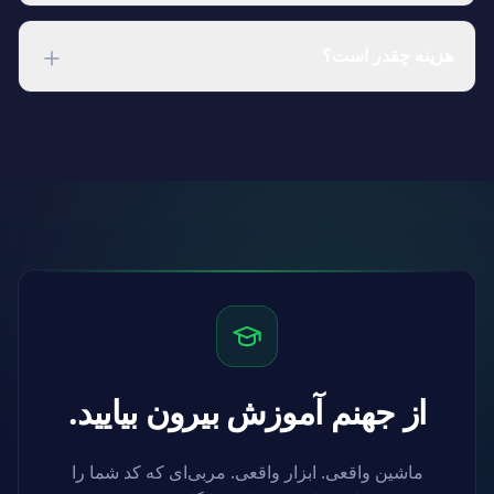
stack ناآشنا عالی است.
Python، Go، Linux، Bash، Docker، Kubernetes،
PostgreSQL، MySQL، Ansible، Jenkins، GitLab CI، Git،
هزینه چقدر است؟
Helm، React و مبانی وب. کتابخانه سریع رشد می‌کند. پس از
ورود، کاتالوگ را ببینید تا بدانید چه چیزی فعال است و چه چیزی
یک پلن رایگان وجود دارد تا قبل از پرداخت هر دوره‌ای را امتحان
در راه است.
کنید. پلن‌های پولی کاتالوگ کامل و امکانات تیمی را باز می‌کنند.
مشاهده قیمت
.
از جهنم آموزش بیرون بیایید.
ماشین واقعی. ابزار واقعی. مربی‌ای که کد شما را