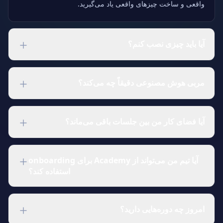
واقعی و ساخت چیزهای واقعی یاد می‌گیرید.
آیا باید چیزی نصب کنم؟
نه. وارد شوید، یک دوره انتخاب کنید و فضای کارتان در مرورگر
بالا می‌آید. VS Code در مرورگر، یک shell واقعی، فایل‌های
مربی هوش مصنوعی دقیقاً چه می‌کند؟
شروع، آماده. روی Mac، Windows، Linux و Chromebook
کار می‌کند.
درسی که در آن هستید، فایلی که ویرایش می‌کنید و آن‌چه همین
الان در ترمینال اجرا شده را می‌بیند. بپرسید «چرا این شکست
آیا فضای کار من بین جلسات باقی می‌ماند؟
خورد؟» و درباره کد شما پاسخ می‌دهد، نه Stack Overflow
عمومی. درس را برایتان حل نمی‌کند، اما از بن‌بست بیرونتان
بله. هر ثبت‌نام فضای کار خودش را دارد که در طول دوره باقی
می‌آورد.
می‌ماند. فردا برگردید: فایل‌ها، تاریخچه shell و پیشرفت سر
آیا تیم من می‌تواند از Academy برای onboarding
جای خود.
استفاده کند؟
بله. حساب‌های تیمی به شما اجازه می‌دهند دوره اختصاص دهید،
پیشرفت را دنبال کنید و دوره‌های خصوصی خودتان را بیاورید (با
امروز چه دوره‌هایی دارید؟
همان قالب درس کاتالوگ عمومی). برای onboarding روی