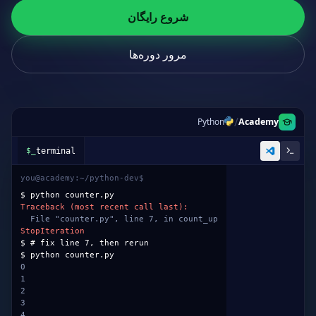
شروع رایگان
مرور دوره‌ها
/
Python
Academy
counter.py
1
def
count_up
(
start
):
2
while
True
:
3
yield
start
4
start +=
1
5
6
# quiz: keep the generator alive
7
return
start +
1
✗ exits the function
8
9
for
n
in
count_up
(
0
):
10
if
n >
5
:
break
11
print
(n)