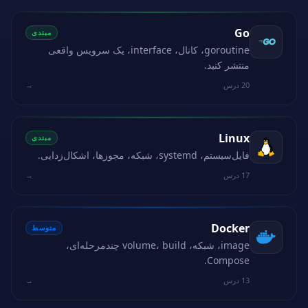
Go
مبتدی
goroutine، کانال، interface، یک سرویس واقعی
منتشر کنید.
20 درس
→
Linux
مبتدی
فایل‌سیستم، systemd، شبکه، مجوزها، اشکال‌زدایی.
17 درس
→
Docker
متوسط
image، شبکه، volume، build چندمرحله‌ای،
Compose.
13 درس
→