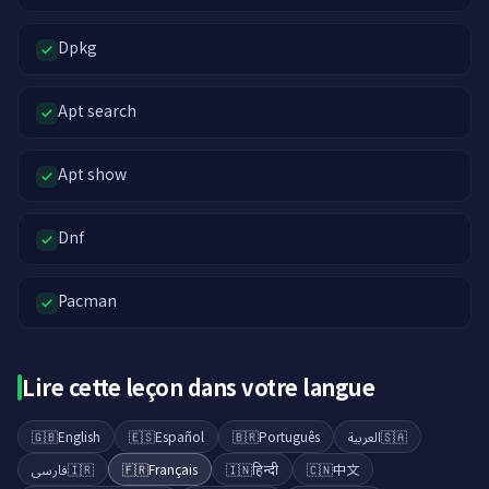
Dpkg
Apt search
Apt show
Dnf
Pacman
Lire cette leçon dans votre langue
🇬🇧
English
🇪🇸
Español
🇧🇷
Português
العربية
🇸🇦
فارسی
🇮🇷
🇫🇷
Français
🇮🇳
हिन्दी
🇨🇳
中文