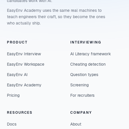
candidates work with AI.
EasyEnv Academy uses the same real machines to
teach engineers their craft, so they become the ones
who actually ship.
PRODUCT
INTERVIEWING
EasyEnv Interview
AI Literacy framework
EasyEnv Workspace
Cheating detection
EasyEnv AI
Question types
EasyEnv Academy
Screening
Pricing
For recruiters
RESOURCES
COMPANY
Docs
About