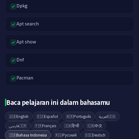
Dpkg
Apt search
Apt show
Dnf
Pacman
Baca pelajaran ini dalam bahasamu
🇬🇧
English
🇪🇸
Español
🇧🇷
Português
العربية
🇸🇦
فارسی
🇮🇷
🇫🇷
Français
🇮🇳
हिन्दी
🇨🇳
中文
🇮🇩
Bahasa Indonesia
🇷🇺
Русский
🇩🇪
Deutsch