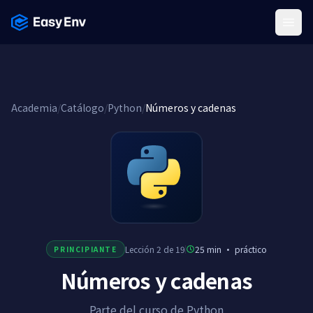
Menu
Academia
/
Catálogo
/
Python
/
Números y cadenas
Lección 2 de 19
25 min
·
práctico
PRINCIPIANTE
Números y cadenas
Parte del curso de Python