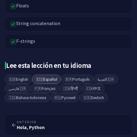
Floats
String concatenation
F-strings
Lee esta lección en tu idioma
🇬🇧
English
🇪🇸
Español
🇧🇷
Português
العربية
🇸🇦
فارسی
🇮🇷
🇫🇷
Français
🇮🇳
हिन्दी
🇨🇳
中文
🇮🇩
Bahasa Indonesia
🇷🇺
Русский
🇩🇪
Deutsch
ANTERIOR
Hola, Python