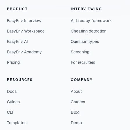
PRODUCT
INTERVIEWING
EasyEnv Interview
AI Literacy framework
EasyEnv Workspace
Cheating detection
EasyEnv AI
Question types
EasyEnv Academy
Screening
Pricing
For recruiters
RESOURCES
COMPANY
Docs
About
Guides
Careers
CLI
Blog
Templates
Demo