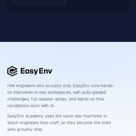
Learn the
Backend Engineer
roadmap in
English
Learn 
Hire engineers who actually ship. EasyEnv runs hands-
on interviews in real workspaces, with auto-graded
challenges, full session replay, and signal on how
candidates work with AI.
EasyEnv Academy uses the same real machines to
teach engineers their craft, so they become the ones
who actually ship.