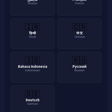
Persian
French
🇮🇳
🇨🇳
हिन्दी
中文
Hindi
Chinese
🇮🇩
🇷🇺
Bahasa Indonesia
Русский
Indonesian
Russian
🇩🇪
Deutsch
German