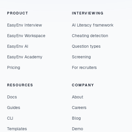
PRODUCT
INTERVIEWING
EasyEnv Interview
AI Literacy framework
EasyEnv Workspace
Cheating detection
EasyEnv AI
Question types
EasyEnv Academy
Screening
Pricing
For recruiters
RESOURCES
COMPANY
Docs
About
Guides
Careers
CLI
Blog
Templates
Demo