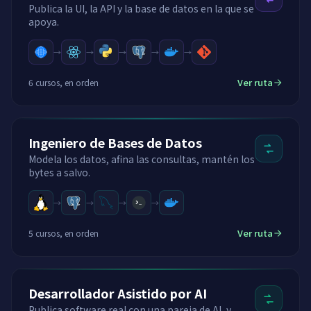
Publica la UI, la API y la base de datos en la que se
apoya.
→
→
→
→
→
Ver ruta
6 cursos, en orden
Ingeniero de Bases de Datos
Modela los datos, afina las consultas, mantén los
bytes a salvo.
→
→
→
→
Ver ruta
5 cursos, en orden
Desarrollador Asistido por AI
Publica software real con una pareja de AI, y