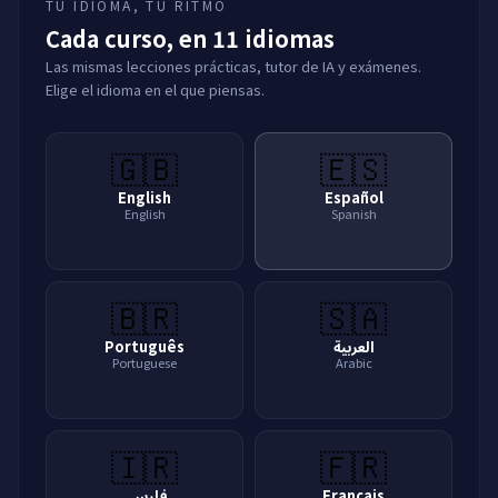
TU IDIOMA, TU RITMO
Cada curso, en 11 idiomas
Las mismas lecciones prácticas, tutor de IA y exámenes.
Elige el idioma en el que piensas.
🇬🇧
🇪🇸
English
Español
English
Spanish
🇧🇷
🇸🇦
Português
العربية
Portuguese
Arabic
🇮🇷
🇫🇷
فارسی
Français