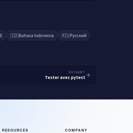
文
🇮🇩
Bahasa Indonesia
🇷🇺
Русский
SUIVANT
Tester avec pytest
RESOURCES
COMPANY