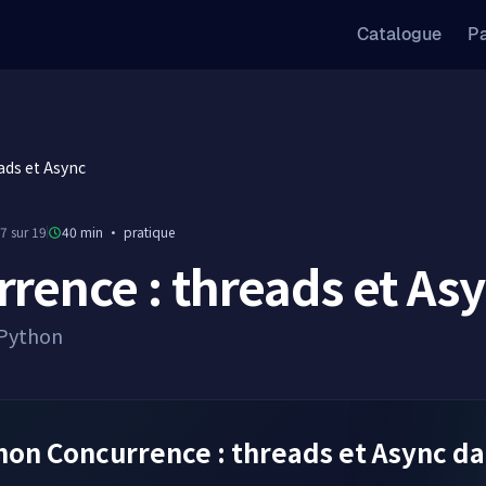
Catalogue
Pa
ads et Async
7 sur 19
40 min
·
pratique
rence : threads et As
 Python
n Concurrence : threads et Async dan