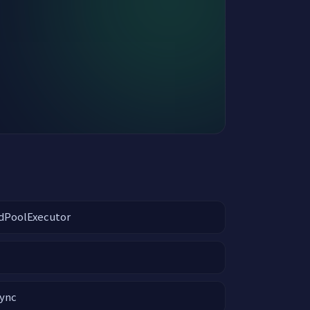
adPoolExecutor
sync