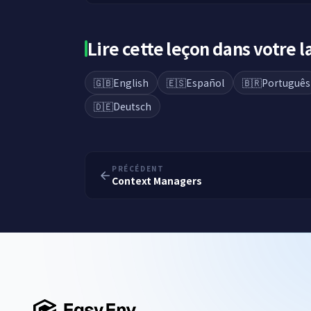
Lire cette leçon dans votre 
🇬🇧
English
🇪🇸
Español
🇧🇷
Português
🇩🇪
Deutsch
PRÉCÉDENT
Context Managers