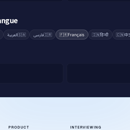
langue
العربية
🇸🇦
فارسی
🇮🇷
🇫🇷
Français
🇮🇳
हिन्दी
🇨🇳
中
PRODUCT
INTERVIEWING