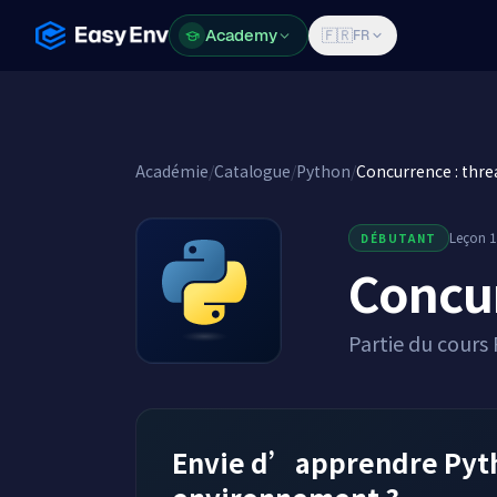
Academy
Academy
🇫🇷
FR
Académie
/
Catalogue
/
Python
/
Concurrence : thre
Leçon 1
DÉBUTANT
Concur
Partie du cours
Envie d’apprendre Pytho