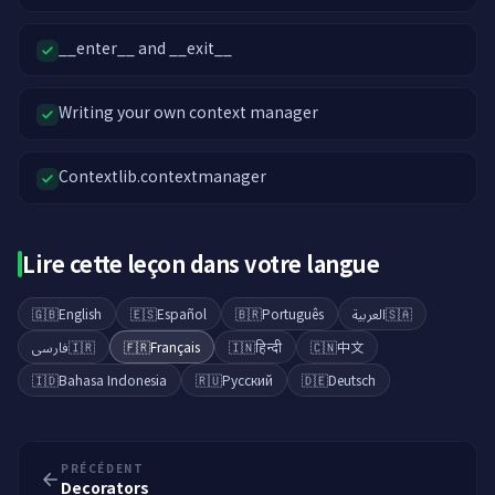
__enter__ and __exit__
Writing your own context manager
Contextlib.contextmanager
Lire cette leçon dans votre langue
🇬🇧
English
🇪🇸
Español
🇧🇷
Português
العربية
🇸🇦
فارسی
🇮🇷
🇫🇷
Français
🇮🇳
हिन्दी
🇨🇳
中文
🇮🇩
Bahasa Indonesia
🇷🇺
Русский
🇩🇪
Deutsch
PRÉCÉDENT
Decorators