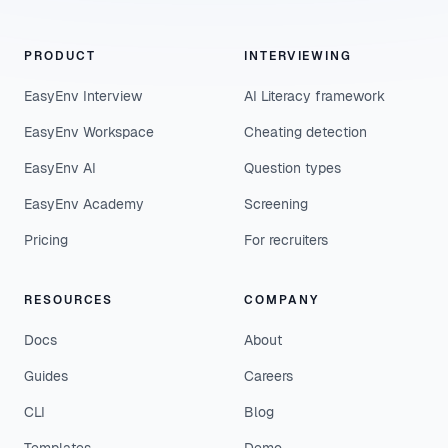
PRODUCT
INTERVIEWING
EasyEnv Interview
AI Literacy framework
EasyEnv Workspace
Cheating detection
EasyEnv AI
Question types
EasyEnv Academy
Screening
Pricing
For recruiters
RESOURCES
COMPANY
Docs
About
Guides
Careers
CLI
Blog