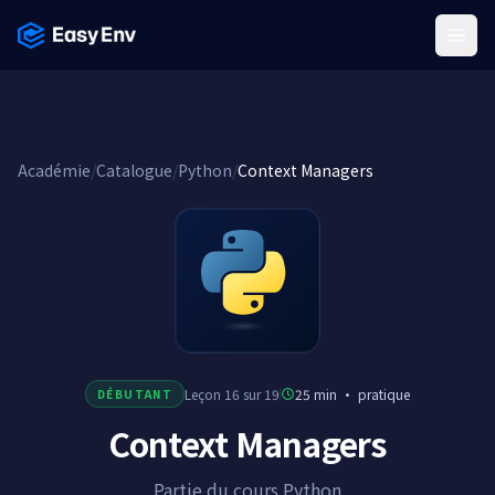
Menu
Académie
/
Catalogue
/
Python
/
Context Managers
Leçon 16 sur 19
25 min
·
pratique
DÉBUTANT
Context Managers
Partie du cours Python