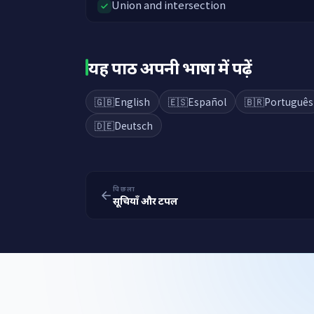
Union and intersection
यह पाठ अपनी भाषा में पढ़ें
🇬🇧
English
🇪🇸
Español
🇧🇷
Português
🇩🇪
Deutsch
पिछला
सूचियाँ और टपल