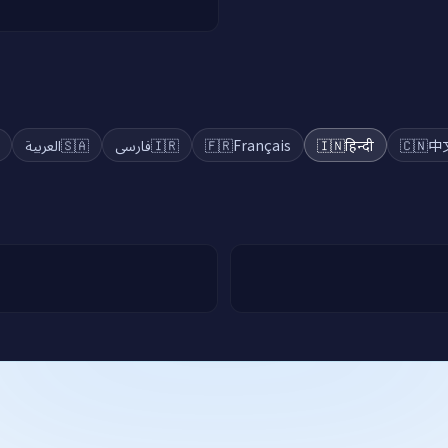
العربية
🇸🇦
فارسی
🇮🇷
🇫🇷
Français
🇮🇳
हिन्दी
🇨🇳
中