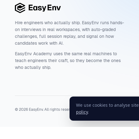
Hire engineers who actually ship. EasyEnv runs hands-
on interviews in real workspaces, with auto-graded
challenges, full session replay, and signal on how
candidates work with AI.
EasyEnv Academy uses the same real machines to
teach engineers their craft, so they become the ones
who actually ship.
We use cookies to analyse sit
©
2026
EasyEnv. All rights reserved.
Terms
·
Privacy
·
Status
policy
.