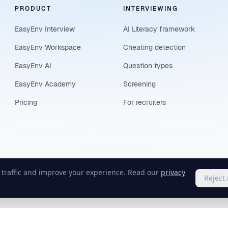
PRODUCT
INTERVIEWING
EasyEnv Interview
AI Literacy framework
EasyEnv Workspace
Cheating detection
EasyEnv AI
Question types
EasyEnv Academy
Screening
Pricing
For recruiters
e traffic and improve your experience. Read our
privacy
Reject