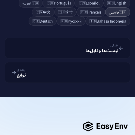
العربية
🇸🇦
🇧🇷
Português
🇪🇸
Español
🇬🇧
English
🇨🇳
中文
🇮🇳
हिन्दी
🇫🇷
Français
فارسی
🇮🇷
🇩🇪
Deutsch
🇷🇺
Русский
🇮🇩
Bahasa Indonesia
قبلی
لیست‌ها و تاپل‌ها
بعدی
توابع