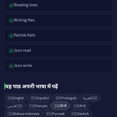
Reading lines
Writing files
Pathlib.Path
Json read
Json write
यह पाठ अपनी भाषा में पढ़ें
🇬🇧
English
🇪🇸
Español
🇧🇷
Português
العربية
🇸🇦
فارسی
🇮🇷
🇫🇷
Français
🇮🇳
हिन्दी
🇨🇳
中文
🇮🇩
Bahasa Indonesia
🇷🇺
Русский
🇩🇪
Deutsch