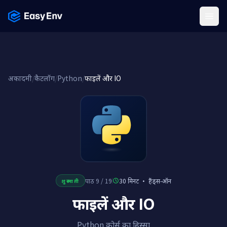
Menu
अकादमी
/
कैटलॉग
/
Python
/
फाइलें और IO
पाठ 9 / 19
30 मिनट
·
हैंड्स-ऑन
शुरुआती
फाइलें और IO
Python कोर्स का हिस्सा