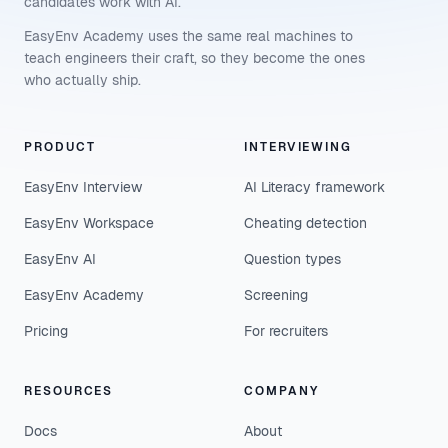
candidates work with AI.
EasyEnv Academy uses the same real machines to
teach engineers their craft, so they become the ones
who actually ship.
PRODUCT
INTERVIEWING
EasyEnv Interview
AI Literacy framework
EasyEnv Workspace
Cheating detection
EasyEnv AI
Question types
EasyEnv Academy
Screening
Pricing
For recruiters
RESOURCES
COMPANY
Docs
About