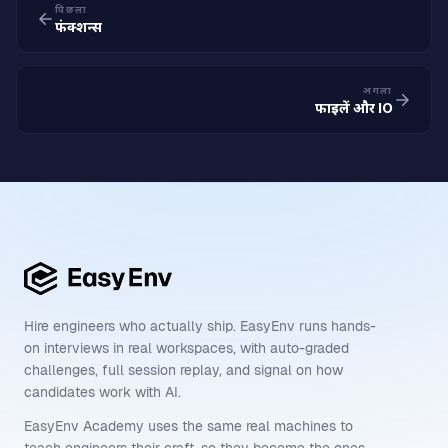
पिछला
फंक्शन्स
अगला
फाइलें और IO
Hire engineers who actually ship. EasyEnv runs hands-
on interviews in real workspaces, with auto-graded
challenges, full session replay, and signal on how
candidates work with AI.
EasyEnv Academy uses the same real machines to