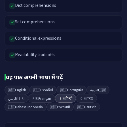
Dict comprehensions
Set comprehensions
Conditional expressions
Readability tradeoffs
यह पाठ अपनी भाषा में पढ़ें
🇬🇧
English
🇪🇸
Español
🇧🇷
Português
العربية
🇸🇦
فارسی
🇮🇷
🇫🇷
Français
🇮🇳
हिन्दी
🇨🇳
中文
🇮🇩
Bahasa Indonesia
🇷🇺
Русский
🇩🇪
Deutsch