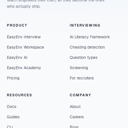
teach engineers their craft, so they become the ones
who actually ship.
PRODUCT
INTERVIEWING
EasyEnv Interview
AI Literacy framework
EasyEnv Workspace
Cheating detection
EasyEnv AI
Question types
EasyEnv Academy
Screening
Pricing
For recruiters
RESOURCES
COMPANY
Docs
About
Guides
Careers
CLI
Blog