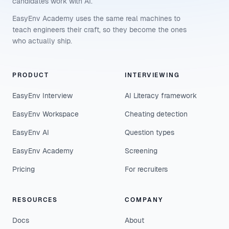
candidates work with AI.
EasyEnv Academy uses the same real machines to
teach engineers their craft, so they become the ones
who actually ship.
PRODUCT
INTERVIEWING
EasyEnv Interview
AI Literacy framework
EasyEnv Workspace
Cheating detection
EasyEnv AI
Question types
EasyEnv Academy
Screening
Pricing
For recruiters
RESOURCES
COMPANY
Docs
About