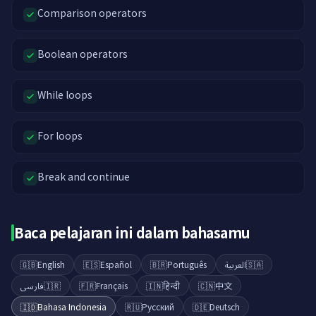
Comparison operators
Boolean operators
While loops
For loops
Break and continue
Baca pelajaran ini dalam bahasamu
🇬🇧
English
🇪🇸
Español
🇧🇷
Português
العربية
🇸🇦
فارسی
🇮🇷
🇫🇷
Français
🇮🇳
हिन्दी
🇨🇳
中文
🇮🇩
Bahasa Indonesia
🇷🇺
Русский
🇩🇪
Deutsch