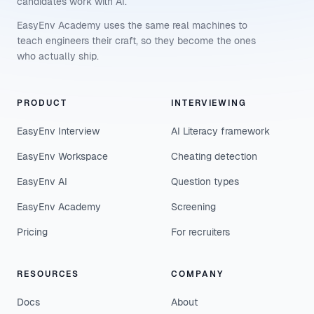
candidates work with AI.
EasyEnv Academy uses the same real machines to
teach engineers their craft, so they become the ones
who actually ship.
PRODUCT
INTERVIEWING
EasyEnv Interview
AI Literacy framework
EasyEnv Workspace
Cheating detection
EasyEnv AI
Question types
EasyEnv Academy
Screening
Pricing
For recruiters
RESOURCES
COMPANY
Docs
About