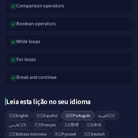
Comparison operators
Boolean operators
While loops
For loops
Break and continue
Leia esta lição no seu idioma
🇬🇧
English
🇪🇸
Español
🇧🇷
Português
العربية
🇸🇦
فارسی
🇮🇷
🇫🇷
Français
🇮🇳
हिन्दी
🇨🇳
中文
🇮🇩
Bahasa Indonesia
🇷🇺
Русский
🇩🇪
Deutsch