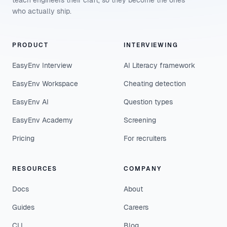
teach engineers their craft, so they become the ones
who actually ship.
PRODUCT
INTERVIEWING
EasyEnv Interview
AI Literacy framework
EasyEnv Workspace
Cheating detection
EasyEnv AI
Question types
EasyEnv Academy
Screening
Pricing
For recruiters
RESOURCES
COMPANY
Docs
About
Guides
Careers
CLI
Blog