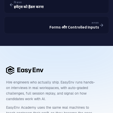
पिछला
इवेंट्स को हैंडल करना
अगला
Forms और Controlled Inputs
Hire engineers who actually ship. EasyEnv runs hands-
on interviews in real workspaces, with auto-graded
challenges, full session replay, and signal on how
candidates work with AI.
EasyEnv Academy uses the same real machines to