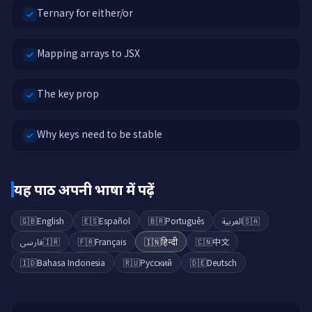
Ternary for either/or
Mapping arrays to JSX
The key prop
Why keys need to be stable
यह पाठ अपनी भाषा में पढ़ें
🇬🇧
English
🇪🇸
Español
🇧🇷
Português
العربية
🇸🇦
فارسی
🇮🇷
🇫🇷
Français
🇮🇳
हिन्दी
🇨🇳
中文
🇮🇩
Bahasa Indonesia
🇷🇺
Русский
🇩🇪
Deutsch