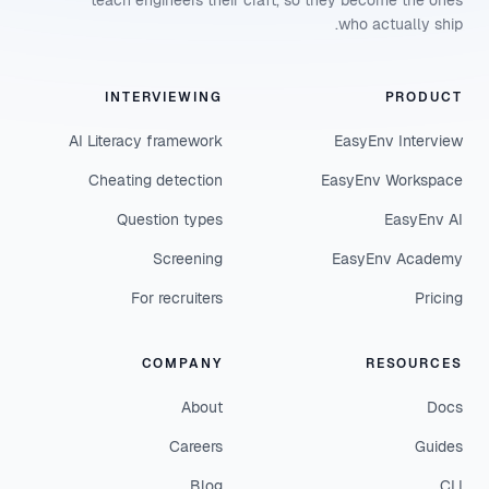
teach engineers their craft, so they become the ones
who actually ship.
INTERVIEWING
PRODUCT
AI Literacy framework
EasyEnv Interview
Cheating detection
EasyEnv Workspace
Question types
EasyEnv AI
Screening
EasyEnv Academy
For recruiters
Pricing
COMPANY
RESOURCES
About
Docs
Careers
Guides
Blog
CLI