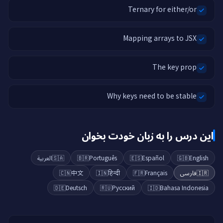
Ternary for either/or
Mapping arrays to JSX
The key prop
Why keys need to be stable
این درس را به زبان خودت بخوان
العربية
🇸🇦
🇧🇷
Português
🇪🇸
Español
🇬🇧
English
🇨🇳
中文
🇮🇳
हिन्दी
🇫🇷
Français
فارسی
🇮🇷
🇩🇪
Deutsch
🇷🇺
Русский
🇮🇩
Bahasa Indonesia