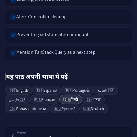
AbortController cleanup
Preventing setState after unmount
Mention TanStack Query as a next step
यह पाठ अपनी भाषा में पढ़ें
🇬🇧
English
🇪🇸
Español
🇧🇷
Português
العربية
🇸🇦
فارسی
🇮🇷
🇫🇷
Français
🇮🇳
हिन्दी
🇨🇳
中文
🇮🇩
Bahasa Indonesia
🇷🇺
Русский
🇩🇪
Deutsch
पिछला