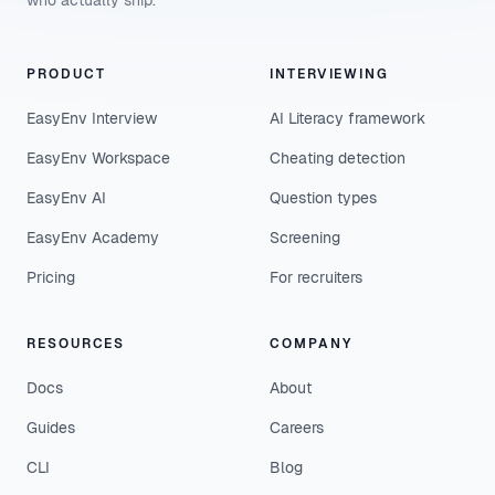
who actually ship.
PRODUCT
INTERVIEWING
EasyEnv Interview
AI Literacy framework
EasyEnv Workspace
Cheating detection
EasyEnv AI
Question types
EasyEnv Academy
Screening
Pricing
For recruiters
RESOURCES
COMPANY
Docs
About
Guides
Careers
CLI
Blog