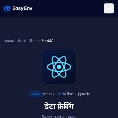
Menu
अकादमी
/
कैटलॉग
/
React
/
डेटा फ़ेचिंग
पाठ 14 / 17
40 मिनट
·
हैंड्स-ऑन
मध्यम
डेटा फ़ेचिंग
React कोर्स का हिस्सा