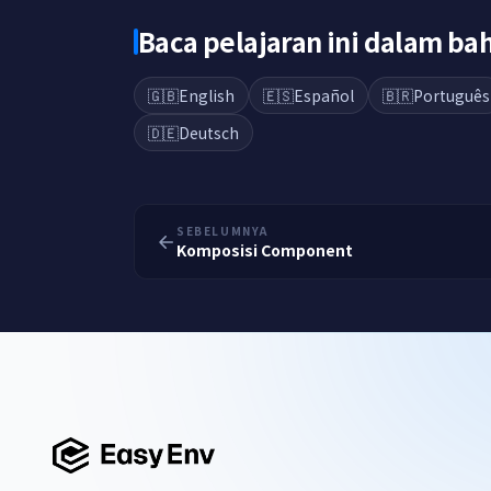
Baca pelajaran ini dalam b
🇬🇧
English
🇪🇸
Español
🇧🇷
Português
🇩🇪
Deutsch
SEBELUMNYA
Komposisi Component