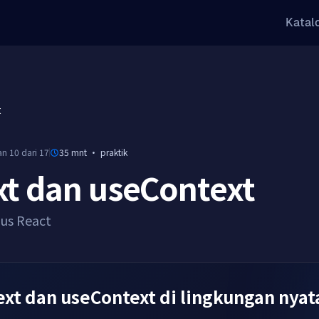
Katal
t
an 10 dari 17
35 mnt
·
praktik
xt dan useContext
sus React
ext dan useContext di lingkungan nyat