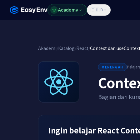
Academy
Academy
🇮🇩
ID
Akademi
/
Katalog
/
React
/
Context dan useContex
Pelajar
MENENGAH
Conte
Bagian dari kur
Ingin belajar React Cont