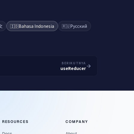
文
🇮🇩
Bahasa Indonesia
🇷🇺
Русский
BERIKUTNYA
useReducer
RESOURCES
COMPANY
Docs
About