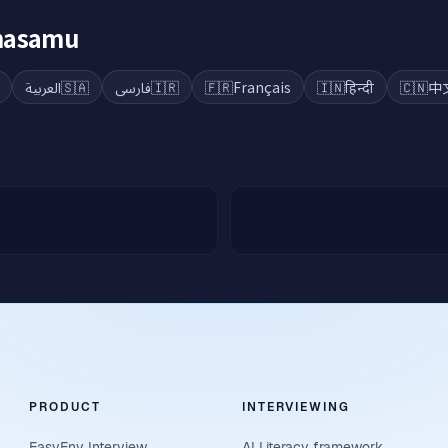
ahasamu
العربية
🇸🇦
فارسی
🇮🇷
🇫🇷
Français
🇮🇳
हिन्दी
🇨🇳
中
PRODUCT
INTERVIEWING
EasyEnv Interview
AI Literacy framework