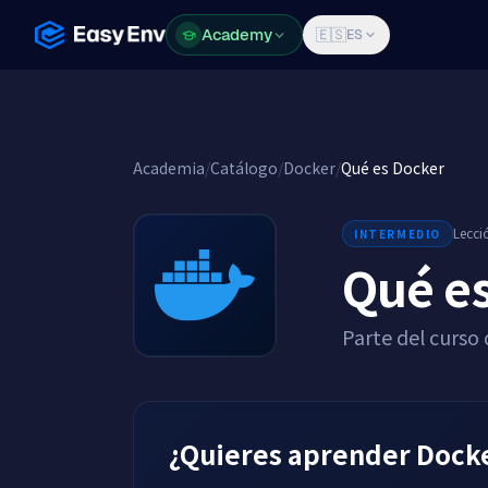
Academy
Academy
🇪🇸
ES
Academia
/
Catálogo
/
Docker
/
Qué es Docker
Lecci
INTERMEDIO
Qué e
Parte del curso
¿Quieres aprender Docke