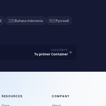
文
🇮🇩
Bahasa Indonesia
🇷🇺
Русский
SIGUIENTE
Tu primer Container
RESOURCES
COMPANY
Docs
About