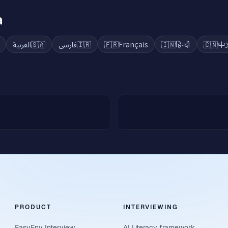
a
العربية
🇸🇦
فارسی
🇮🇷
🇫🇷
Français
🇮🇳
हिन्दी
🇨🇳
中
PRODUCT
INTERVIEWING
EasyEnv Interview
AI Literacy framework