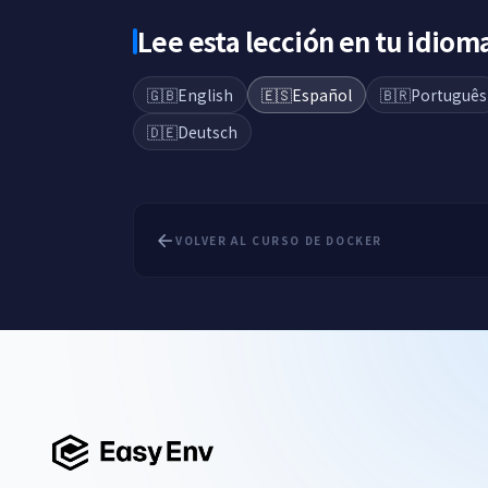
Lee esta lección en tu idiom
🇬🇧
English
🇪🇸
Español
🇧🇷
Português
🇩🇪
Deutsch
VOLVER AL CURSO DE DOCKER