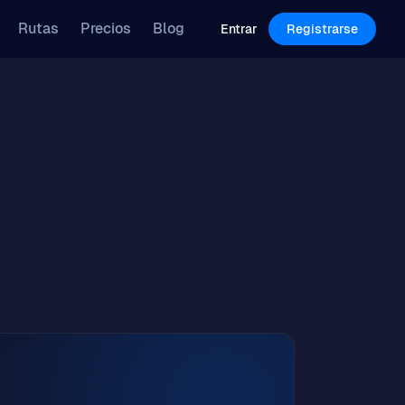
Features
Pricing
Blog
Rutas
Precios
Blog
Log in
Sign Up
Entrar
Registrarse