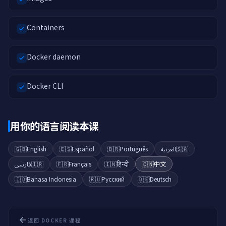
Containers
Docker daemon
Docker CLI
用你的语言阅读本课
🇬🇧
English
🇪🇸
Español
🇧🇷
Português
العربية
🇸🇦
فارسی
🇮🇷
🇫🇷
Français
🇮🇳
हिन्दी
🇨🇳
中文
🇮🇩
Bahasa Indonesia
🇷🇺
Русский
🇩🇪
Deutsch
返回 DOCKER 课程