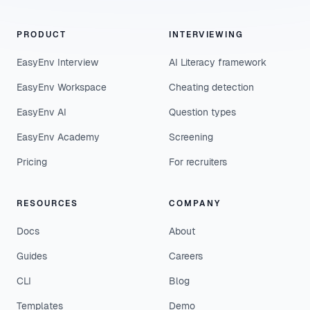
PRODUCT
INTERVIEWING
EasyEnv Interview
AI Literacy framework
EasyEnv Workspace
Cheating detection
EasyEnv AI
Question types
EasyEnv Academy
Screening
Pricing
For recruiters
RESOURCES
COMPANY
Docs
About
Guides
Careers
CLI
Blog
Templates
Demo