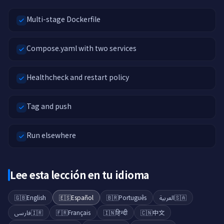
Multi-stage Dockerfile
Compose.yaml with two services
Healthcheck and restart policy
Tag and push
Run elsewhere
Lee esta lección en tu idioma
🇬🇧
English
🇪🇸
Español
🇧🇷
Português
العربية
🇸🇦
فارسی
🇮🇷
🇫🇷
Français
🇮🇳
हिन्दी
🇨🇳
中文