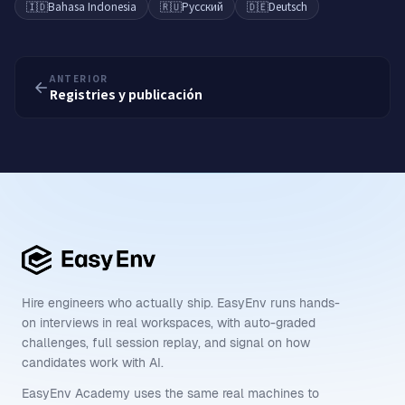
🇮🇩
Bahasa Indonesia
🇷🇺
Русский
🇩🇪
Deutsch
ANTERIOR
Registries y publicación
Hire engineers who actually ship. EasyEnv runs hands-
on interviews in real workspaces, with auto-graded
challenges, full session replay, and signal on how
candidates work with AI.
EasyEnv Academy uses the same real machines to