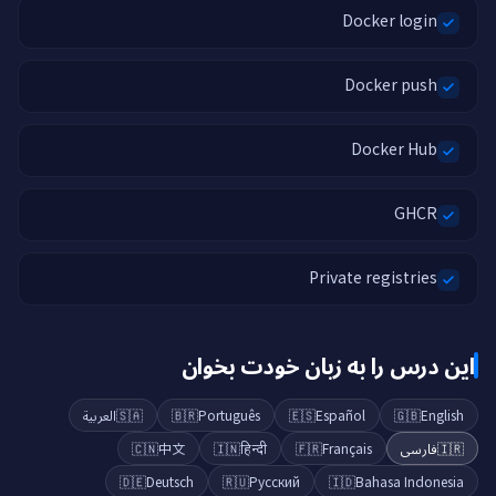
Docker login
Docker push
Docker Hub
GHCR
Private registries
این درس را به زبان خودت بخوان
العربية
🇸🇦
🇧🇷
Português
🇪🇸
Español
🇬🇧
English
🇨🇳
中文
🇮🇳
हिन्दी
🇫🇷
Français
فارسی
🇮🇷
🇩🇪
Deutsch
🇷🇺
Русский
🇮🇩
Bahasa Indonesia