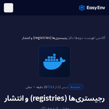
Menu
رجیستری‌ها (registries) و انتشار
/
داکر
/
فهرست دوره‌ها
/
آکادمی
عملی
·
25 دقیقه
درس 12 از 13
متوسط
رجیستری‌ها (registries) و انتشار
بخشی از دوره داکر