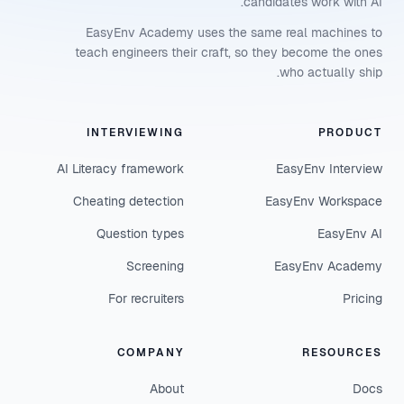
candidates work with AI.
EasyEnv Academy uses the same real machines to
teach engineers their craft, so they become the ones
who actually ship.
INTERVIEWING
PRODUCT
AI Literacy framework
EasyEnv Interview
Cheating detection
EasyEnv Workspace
Question types
EasyEnv AI
Screening
EasyEnv Academy
For recruiters
Pricing
COMPANY
RESOURCES
About
Docs