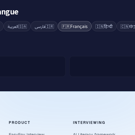
langue
العربية
🇸🇦
فارسی
🇮🇷
🇫🇷
Français
🇮🇳
हिन्दी
🇨🇳
中
PRODUCT
INTERVIEWING
EasyEnv Interview
AI Literacy framework