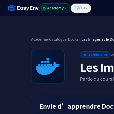
Academy
Academy
🇫🇷
FR
Académie
/
Catalogue
/
Docker
/
Les Images et le Do
Le
INTERMÉDIAIRE
Les Im
Partie du cours
Envie d’apprendre Docke