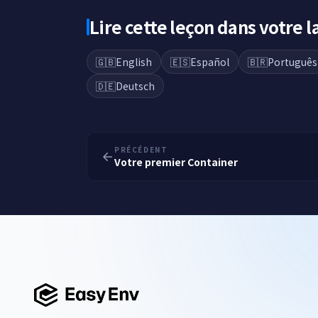
Lire cette leçon dans votre 
🇬🇧
English
🇪🇸
Español
🇧🇷
Português
🇩🇪
Deutsch
PRÉCÉDENT
Votre premier Container