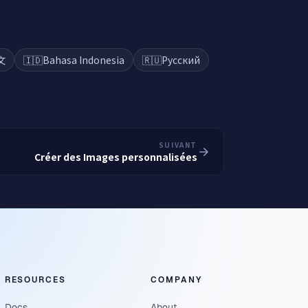
文
🇮🇩
Bahasa Indonesia
🇷🇺
Русский
SUIVANT
Créer des Images personnalisées
RESOURCES
COMPANY
Docs
About