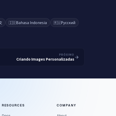
文
🇮🇩
Bahasa Indonesia
🇷🇺
Русский
PRÓXIMO
Criando Images Personalizadas
RESOURCES
COMPANY
Docs
About