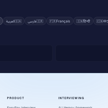
a
العربية
🇸🇦
فارسی
🇮🇷
🇫🇷
Français
🇮🇳
हिन्दी
🇨🇳
中
PRODUCT
INTERVIEWING
EasyEnv Interview
AI Literacy framework