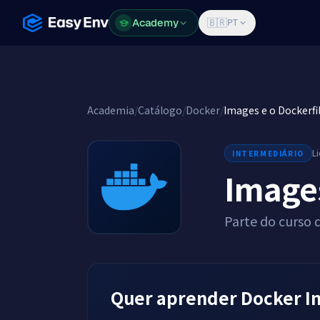
Academy
Academy
🇧🇷
PT
Academia
/
Catálogo
/
Docker
/
Images e o Dockerfi
L
INTERMEDIÁRIO
Images
Parte do curso 
Quer aprender Docker Im