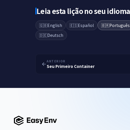
Leia esta lição no seu idiom
🇬🇧
English
🇪🇸
Español
🇧🇷
Português
🇩🇪
Deutsch
ANTERIOR
Seu Primeiro Container