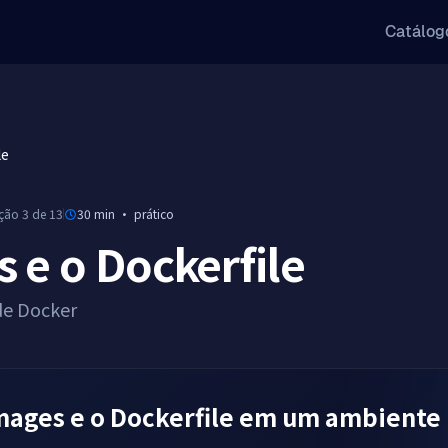
Catálog
le
ição 3 de 13
30 min
·
prático
 e o Dockerfile
de Docker
ages e o Dockerfile em um ambiente 