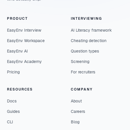
PRODUCT
INTERVIEWING
EasyEnv Interview
AI Literacy framework
EasyEnv Workspace
Cheating detection
EasyEnv AI
Question types
EasyEnv Academy
Screening
Pricing
For recruiters
RESOURCES
COMPANY
Docs
About
Guides
Careers
CLI
Blog