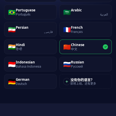
🇧🇷
🇸🇦
Portuguese
Arabic
Português
العربية
🇮🇷
🇫🇷
Persian
French
فارسی
Français
🇮🇳
🇨🇳
Hindi
Chinese
हिन्दी
中文
🇮🇩
🇷🇺
Indonesian
Russian
Bahasa Indonesia
Русский
🇩🇪
German
没有你的语言？
Deutsch
即将上线，还有更多