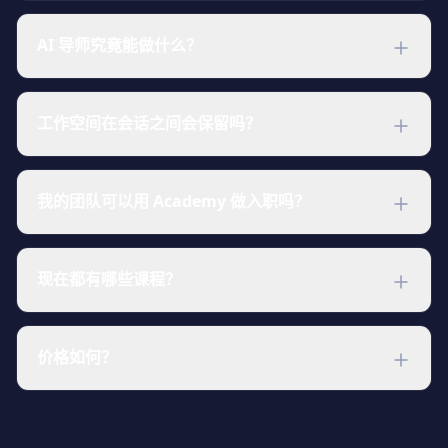
不用。登录、选课，工作空间就在浏览器中启动。浏览器里
的 VS Code、真实的 shell、起步文件，一切就绪。Mac、
AI 导师究竟能做什么？
Windows、Linux、Chromebook 都能用。
它能看到你正在的课程、正在编辑的文件以及终端里刚跑过
的命令。问"为什么这里失败了？"，它会针对你的代码回
工作空间在会话之间会保留吗？
答，而不是泛泛的 Stack Overflow。它不会替你解题，但能
让你不卡住。
会。每次报名都会获得专属工作空间，整个课程期间都在。
明天再来：文件、shell 历史、进度都还在原地。
我的团队可以用 Academy 做入职吗？
可以。团队账户允许你分配课程、跟踪进度，并带上自己的
私有课程（使用与公开目录相同的课程格式）。非常适合让
现在都有哪些课程？
新人快速上手陌生技术栈。
Python、Go、Linux、Bash、Docker、Kubernetes、
PostgreSQL、MySQL、Ansible、Jenkins、GitLab CI、
价格如何？
Git、Helm、React 以及 Web 基础。课程库扩展得很快。登
录后浏览目录，查看现在可用和即将上线的内容。
有免费层，付费前可以试任何课程。付费方案解锁完整目录
和团队功能。
查看价格
.