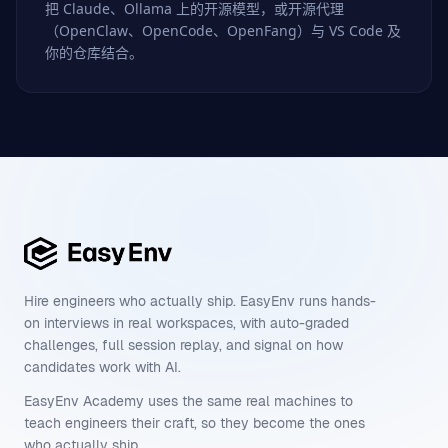
把 Claude、Ollama 上的开源模型，或开源代理
（OpenClaw、OpenCode、OpenFang）与 VS Code 及
你的仓库结合。
Hire engineers who actually ship. EasyEnv runs hands-
on interviews in real workspaces, with auto-graded
challenges, full session replay, and signal on how
candidates work with AI.
EasyEnv Academy uses the same real machines to
teach engineers their craft, so they become the ones
who actually ship.