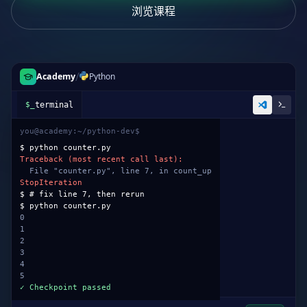
浏览课程
/
Academy
Python
counter.py
1
def
count_up
(
start
):
2
while
True
:
3
yield
start
4
start +=
1
5
6
# quiz: keep the generator alive
7
return
start +
1
✗ exits the function
8
9
for
n
in
count_up
(
0
):
10
if
n >
5
:
break
11
print
(n)