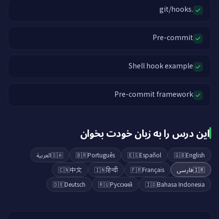
.git/hooks
Pre-commit
Shell hook example
Pre-commit framework
این درس را به زبان خودت بخوان
العربية
🇸🇦
🇧🇷
Português
🇪🇸
Español
🇬🇧
English
🇨🇳
中文
🇮🇳
हिन्दी
🇫🇷
Français
فارسی
🇮🇷
🇩🇪
Deutsch
🇷🇺
Русский
🇮🇩
Bahasa Indonesia