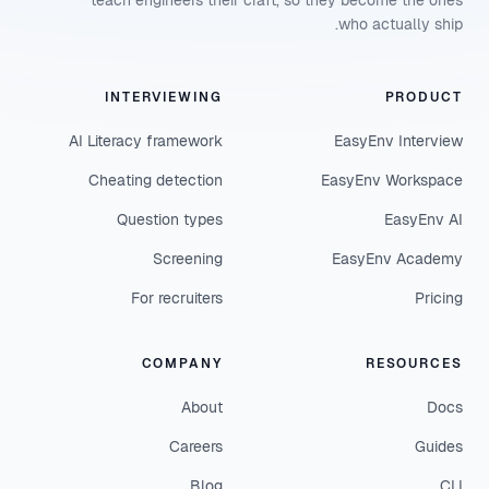
teach engineers their craft, so they become the ones
who actually ship.
INTERVIEWING
PRODUCT
AI Literacy framework
EasyEnv Interview
Cheating detection
EasyEnv Workspace
Question types
EasyEnv AI
Screening
EasyEnv Academy
For recruiters
Pricing
COMPANY
RESOURCES
About
Docs
Careers
Guides
Blog
CLI