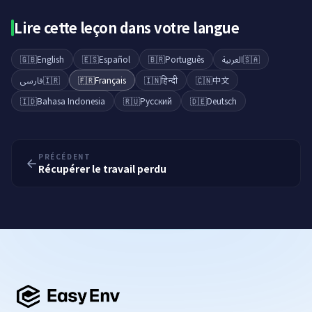
Lire cette leçon dans votre langue
🇬🇧
English
🇪🇸
Español
🇧🇷
Português
العربية
🇸🇦
فارسی
🇮🇷
🇫🇷
Français
🇮🇳
हिन्दी
🇨🇳
中文
🇮🇩
Bahasa Indonesia
🇷🇺
Русский
🇩🇪
Deutsch
PRÉCÉDENT
Récupérer le travail perdu