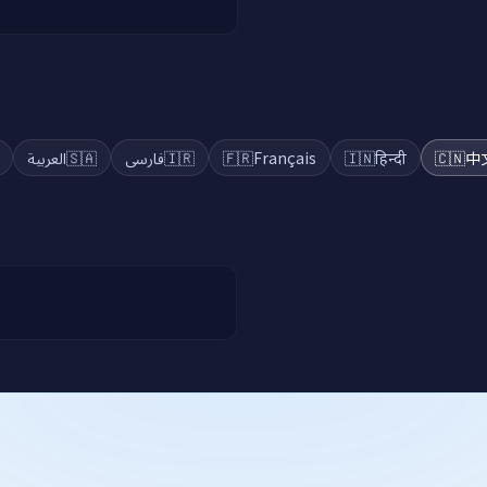
العربية
🇸🇦
فارسی
🇮🇷
🇫🇷
Français
🇮🇳
हिन्दी
🇨🇳
中