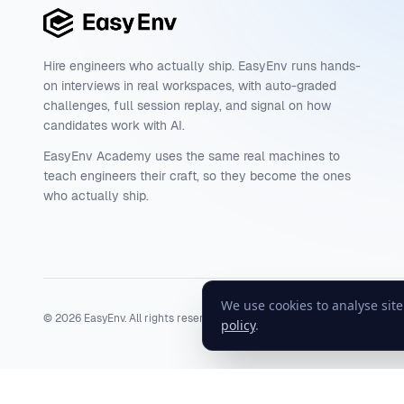
Hire engineers who actually ship. EasyEnv runs hands-
on interviews in real workspaces, with auto-graded
challenges, full session replay, and signal on how
candidates work with AI.
EasyEnv Academy uses the same real machines to
teach engineers their craft, so they become the ones
who actually ship.
We use cookies to analyse sit
©
2026
EasyEnv. All rights reserved.
Terms
·
Privacy
·
Status
policy
.