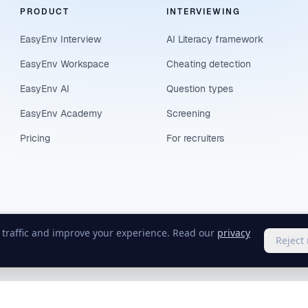
PRODUCT
INTERVIEWING
EasyEnv Interview
AI Literacy framework
EasyEnv Workspace
Cheating detection
EasyEnv AI
Question types
EasyEnv Academy
Screening
Pricing
For recruiters
e traffic and improve your experience. Read our
privacy
Reject