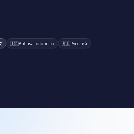
文
🇮🇩
Bahasa Indonesia
🇷🇺
Русский