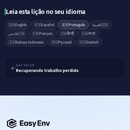
Leia esta lição no seu idioma
🇬🇧
English
🇪🇸
Español
🇧🇷
Português
العربية
🇸🇦
فارسی
🇮🇷
🇫🇷
Français
🇮🇳
हिन्दी
🇨🇳
中文
🇮🇩
Bahasa Indonesia
🇷🇺
Русский
🇩🇪
Deutsch
ANTERIOR
Recuperando trabalho perdido