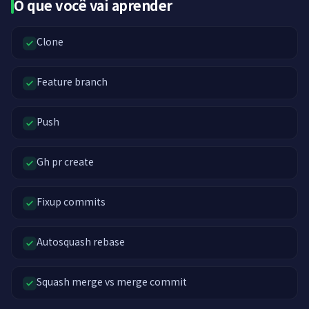
O que você vai aprender
Clone
Feature branch
Push
Gh pr create
Fixup commits
Autosquash rebase
Squash merge vs merge commit