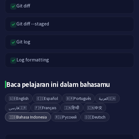
Git diff
Git diff --staged
Git log
Log formatting
Baca pelajaran ini dalam bahasamu
🇬🇧
English
🇪🇸
Español
🇧🇷
Português
العربية
🇸🇦
فارسی
🇮🇷
🇫🇷
Français
🇮🇳
हिन्दी
🇨🇳
中文
🇮🇩
Bahasa Indonesia
🇷🇺
Русский
🇩🇪
Deutsch