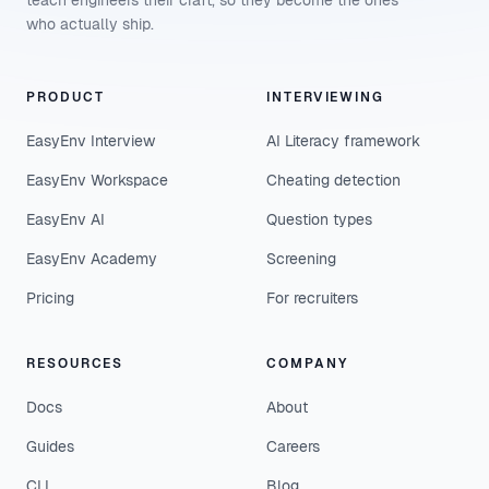
teach engineers their craft, so they become the ones
who actually ship.
PRODUCT
INTERVIEWING
EasyEnv Interview
AI Literacy framework
EasyEnv Workspace
Cheating detection
EasyEnv AI
Question types
EasyEnv Academy
Screening
Pricing
For recruiters
RESOURCES
COMPANY
Docs
About
Guides
Careers
CLI
Blog