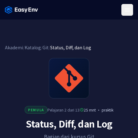
Menu
Akademi
/
Katalog
/
Git
/
Status, Diff, dan Log
Pelajaran 2 dari 13
25 mnt
·
praktik
PEMULA
Status, Diff, dan Log
Bagian dari kursus Git