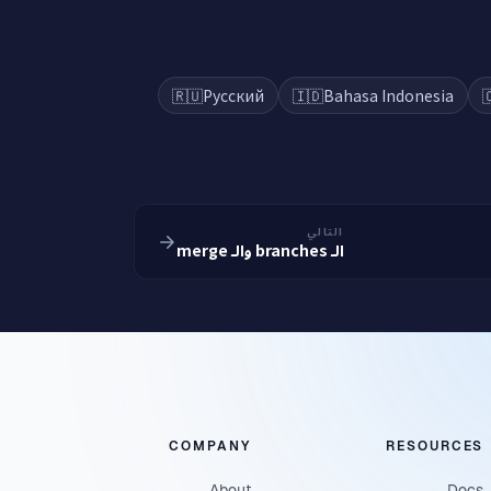
🇷🇺
Русский
🇮🇩
Bahasa Indonesia

التالي
الـ branches والـ merge
COMPANY
RESOURCES
About
Docs