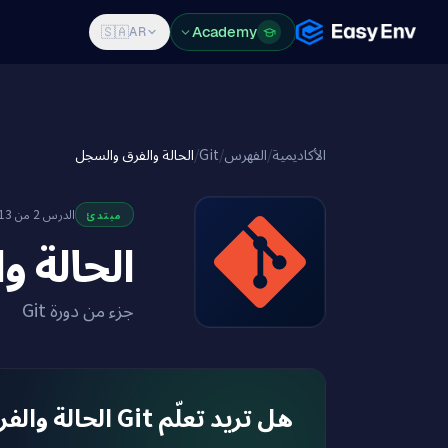
Features
Pricing
Blog
Academy
Log in
Sign Up
🇸🇦
AR
الحالة والفرق والسجل
/
Git
/
الفهرس
/
الأكاديمية
الدرس 2 من 13
مبتدئ
الحالة 
جزء من دورة Git
هل تريد تعلّم Git الحالة والفرق والسجل في بيئة حقيقية؟