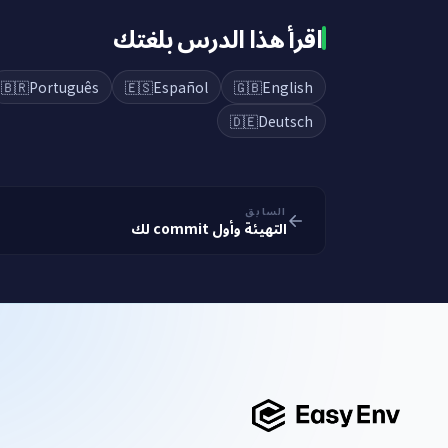
اقرأ هذا الدرس بلغتك
🇧🇷
Português
🇪🇸
Español
🇬🇧
English
🇩🇪
Deutsch
السابق
التهيئة وأول commit لك