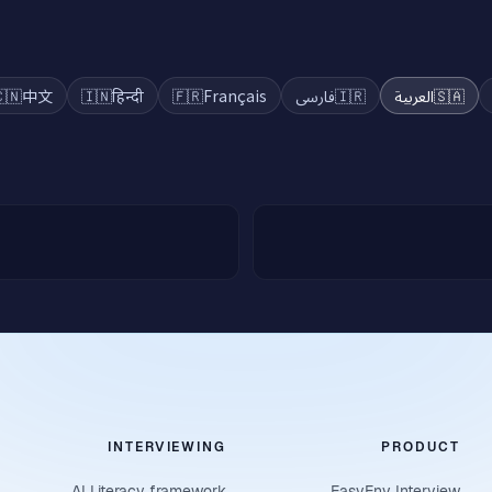
🇳
中文
🇮🇳
हिन्दी
🇫🇷
Français
فارسی
🇮🇷
العربية
🇸🇦
INTERVIEWING
PRODUCT
AI Literacy framework
EasyEnv Interview